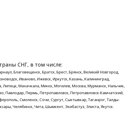
траны СНГ, в том числе:
арнаул, Благовещенск, Братск, Брест, Брянск, Великий Новгород,
езноводск, Иваново, Ижевск, Иркутск, Казань, Калининград,
, Липецк, Махачкала, Минск, Могилев, Москва, Мурманск, Нальчик,
во, Павлодар, Пермь, Петропавловск, Петропавловск-Камчатский,
ерополь, Смоленск, Сочи, Сургут, Сыктывкар, Таганрог, Талды-
оксары, Челябинск, Чита, Шымкент, Экибастуз, Элиста, Якутск.