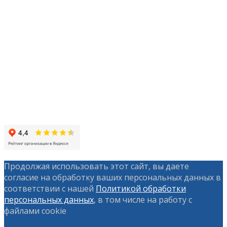
География объектов
сооружения
Проектирование и шеф-
монтаж
Отзывы
Опросные листы
Контакты и реквизиты
Статьи
Продолжая использовать этот сайт, вы даете
согласие на обработку ваших персональных данных в
соответствии с нашей
Политикой обработки
персональных данных
, в том числе на работу с
файлами cookie