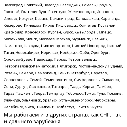
Волгоград, Волжский, Вологда, Геленджик, Гомель, Гродно,
Грозный, Екатеринбург, Ессентуки, Железноводск, Иваново,
Ижевск, Иркутск, Казань, Калининград, Кандалакша, Караганда,
Кемерово, Кинешма, Киров, Кисловодск, Кокчетав, Костанай,
Краснодар, Красноярск, Курган, Курск, Кызылорда, Липецк,
Махачкала, Минск, Могилев, Москва, Мурманск, Нальчик,
Наманган, Находка, Нижневартовск, Нижний Новгород, Нижний
Тагил, Новосибирск, Норильск, Ноябрьск, Орёл, Оренбург,
Орехово-Зуево, Павлодар, Пермь, Петропавловск,
Петропавловск-Камчатский, Пятигорск, Ростов-на-Дону, Рудный,
Рязань, Самара, Самарканд, Санкт-Петербург, Саратов,
Севастополь, Семей, Семипалатинск, Симферополь, Смоленск,
Сочи, Сургут, Сыктывкар, Таганрог, Талды-Корган, Тамбов,
Тараз, Ташкент, Тверь, Темиртау, Тобольск, Томск, Тула, Тюмень,
Улан-Удэ, Ульяновск, Уральск, Усть-Каменогорск, Чебоксары,
Челябинск, Чита, Шымкент, Экибастуз, Элиста, Якутск.
Мы работаем и в других странах как СНГ, так
и дальнего зарубежья.